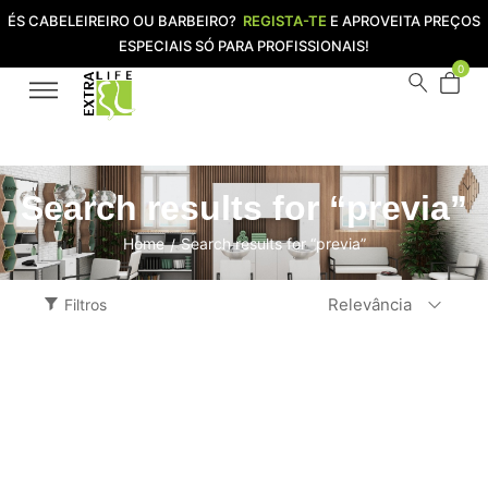
ÉS CABELEIREIRO OU BARBEIRO?
REGISTA-TE
E APROVEITA PREÇOS
ESPECIAIS SÓ PARA PROFISSIONAIS!
0
Search results for “previa”
Home
Search results for “previa”
/
Relevância
Filtros