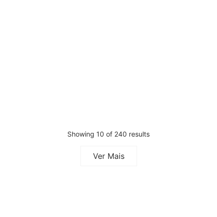
Máscara Cor Violeta Previa
Espuma Luscious Curls Previa
500ml
150ml
€
68,88
€
48,22
€
34,39
Iva Inc.
Iva Inc.
Showing 10 of 240 results
Ver Mais