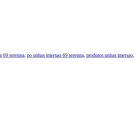
g 69 serenna
,
po unhas imersao 69 serenna
,
produtos unhas imersao
,