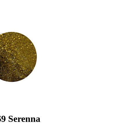
69 Serenna