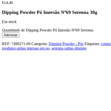
€
14,40
Dipping Powder Pó Imersão Nº69 Serenna 30g
Em stock
Quantidade de Dipping Powder Pó Imersão Nº69 Serenna
Adicionar
REF:
7499271-69
Categoria:
Dipping Powder - Pós
Etiquetas:
compr
produtos unhas imersao em po
,
serenna unhas dipping