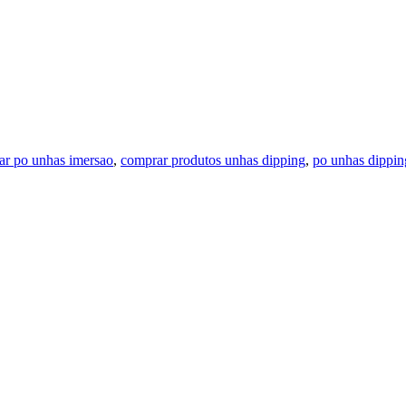
ar po unhas imersao
,
comprar produtos unhas dipping
,
po unhas dippin