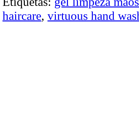
Etiquetas:
gel limpeza maos
haircare
,
virtuous hand was