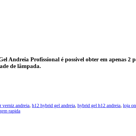
 Andreia Profissional é possivel obter em apenas 2 
dade de lâmpada.
 verniz andreia
,
h12 hybrid gel andreia
,
hybrid gel h12 andreia
,
loja on
agem rapida