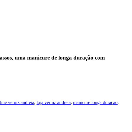
passos, uma manicure de longa duração com
line verniz andreia
,
loja verniz andreia
,
manicure longa duraçao
,