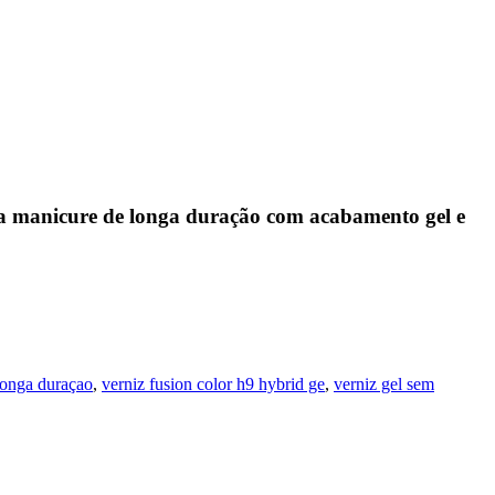
ma manicure de longa duração com acabamento gel e
longa duraçao
,
verniz fusion color h9 hybrid ge
,
verniz gel sem