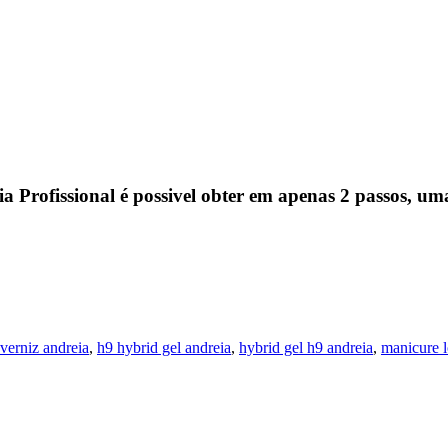
Profissional é possivel obter em apenas 2 passos, u
verniz andreia
,
h9 hybrid gel andreia
,
hybrid gel h9 andreia
,
manicure 