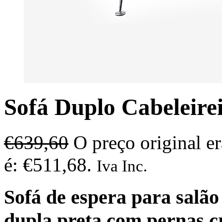
Sofá Duplo Cabeleirei
€
639,60
O preço original e
é: €511,68.
Iva Inc.
Sofá de espera para salão 
dupla preta com pernas c