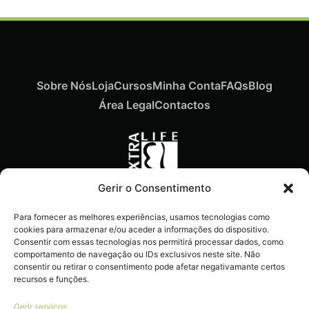
Sobre Nós
Loja
Cursos
Minha Conta
FAQs
Blog
Área Legal
Contactos
Gerir o Consentimento
Recebe ofertas exclusivas,
Para fornecer as melhores experiências, usamos tecnologias como
novidades e dicas
cookies para armazenar e/ou aceder a informações do dispositivo.
imperdíveis diretamente no
Consentir com essas tecnologias nos permitirá processar dados, como
comportamento de navegação ou IDs exclusivos neste site. Não
teu e-mail.
consentir ou retirar o consentimento pode afetar negativamante certos
recursos e funções.
Gerir serviços