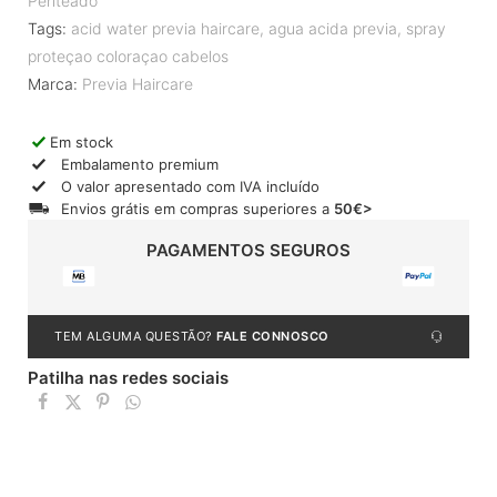
Penteado
Tags:
acid water previa haircare
,
agua acida previa
,
spray
proteçao coloraçao cabelos
Marca:
Previa Haircare
Em stock
Embalamento premium
O valor apresentado com IVA incluído
Envios grátis em compras superiores a
50€>
PAGAMENTOS SEGUROS
TEM ALGUMA QUESTÃO?
FALE CONNOSCO
Patilha nas redes sociais