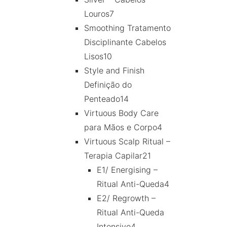
Louros
7
Smoothing Tratamento
Disciplinante Cabelos
Lisos
10
Style and Finish
Definição do
Penteado
14
Virtuous Body Care
para Mãos e Corpo
4
Virtuous Scalp Ritual –
Terapia Capilar
21
E1/ Energising –
Ritual Anti-Queda
4
E2/ Regrowth –
Ritual Anti-Queda
Intensivo
4