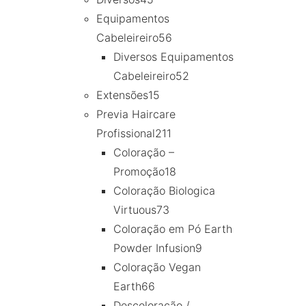
Equipamentos
Cabeleireiro
56
Diversos Equipamentos
Cabeleireiro
52
Extensões
15
Previa Haircare
Profissional
211
Coloração –
Promoção
18
Coloração Biologica
Virtuous
73
Coloração em Pó Earth
Powder Infusion
9
Coloração Vegan
Earth
66
Descoloração /