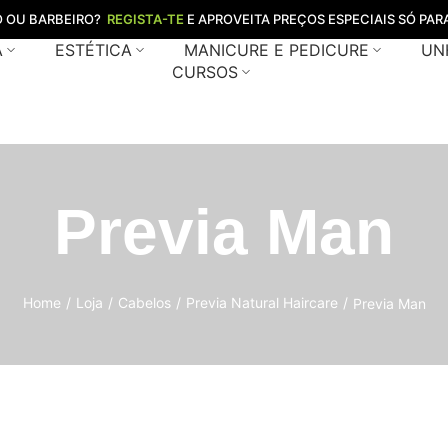
O OU BARBEIRO?
REGISTA-TE
E APROVEITA PREÇOS ESPECIAIS SÓ PARA
A
ESTÉTICA
MANICURE E PEDICURE
UN
CURSOS
Previa Man
Home
/
Loja
/
Cabelos
/
Previa Natural Haircare
/
Previa Man