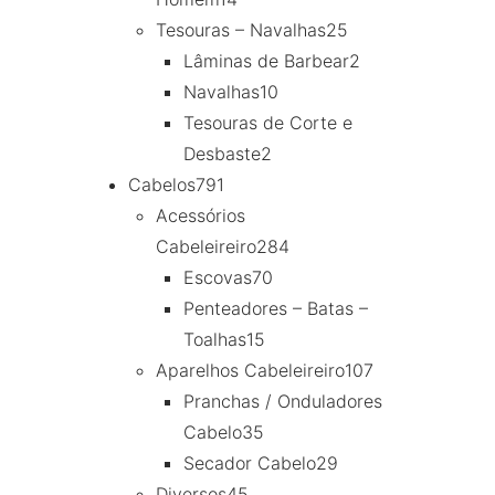
Tesouras – Navalhas
25
Lâminas de Barbear
2
Navalhas
10
Tesouras de Corte e
Desbaste
2
Cabelos
791
Acessórios
Cabeleireiro
284
Escovas
70
Penteadores – Batas –
Toalhas
15
Aparelhos Cabeleireiro
107
Pranchas / Onduladores
Cabelo
35
Secador Cabelo
29
Diversos
45