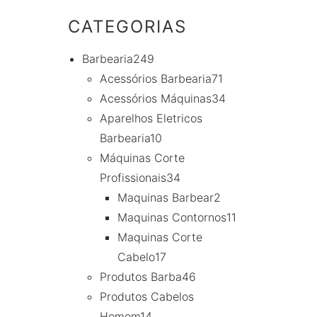
CATEGORIAS
Barbearia
249
Acessórios Barbearia
71
Acessórios Máquinas
34
Aparelhos Eletricos
Barbearia
10
Máquinas Corte
Profissionais
34
Maquinas Barbear
2
Maquinas Contornos
11
Maquinas Corte
Cabelo
17
Produtos Barba
46
Produtos Cabelos
Homem
14