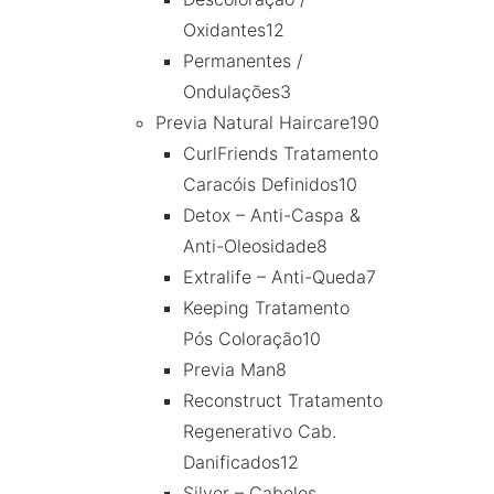
Oxidantes
12
Permanentes /
Ondulações
3
Previa Natural Haircare
190
CurlFriends Tratamento
Caracóis Definidos
10
Detox – Anti-Caspa &
Anti-Oleosidade
8
Extralife – Anti-Queda
7
Keeping Tratamento
Pós Coloração
10
Previa Man
8
Reconstruct Tratamento
Regenerativo Cab.
Danificados
12
Silver – Cabelos