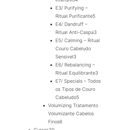
E3/ Purifying –
Ritual Purificante
5
E4/ Dandruff –
Ritual Anti-Caspa
3
E5/ Calming – Ritual
Couro Cabeludo
Sensivel
3
E6/ Rebalancing –
Ritual Equilibrante
3
E7/ Specials – Todos
os Tipos de Couro
Cabeludo
5
Volumizing Tratamento
Volumizante Cabelos
Finos
6
Cursos
20