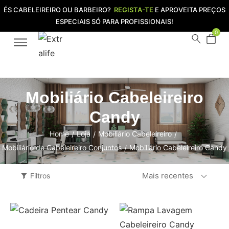
ÉS CABELEIREIRO OU BARBEIRO?
REGISTA-TE
E APROVEITA PREÇOS
ESPECIAIS SÓ PARA PROFISSIONAIS!
0
Mobiliário Cabeleireiro
Candy
Home
Loja
Mobiliário Cabeleireiro
/
/
/
Mobiliário de Cabeleireiro Conjuntos
Mobiliário Cabeleireiro Candy
/
Mais recentes
Filtros