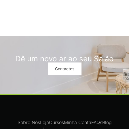
Dê um novo ar ao seu Salão
Contactos
Sobre Nós
Loja
Cursos
Minha Conta
FAQs
Blog