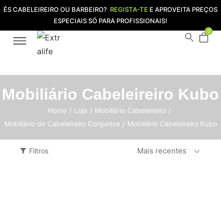
ÉS CABELEIREIRO OU BARBEIRO?
REGISTA-TE
E APROVEITA PREÇOS
ESPECIAIS SÓ PARA PROFISSIONAIS!
0
Mobiliário Cabeleireiro Kubo
Home
Loja
Mobiliário Cabeleireiro
/
/
/
Mobiliário de Cabeleireiro Conjuntos
Mobiliário Cabeleireiro Kubo
/
Mais recentes
Filtros