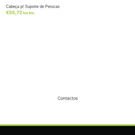
Cabeça p/ Suporte de Perucas
€
55,72
Iva Inc.
Dê um novo ar ao seu Salão
Contactos