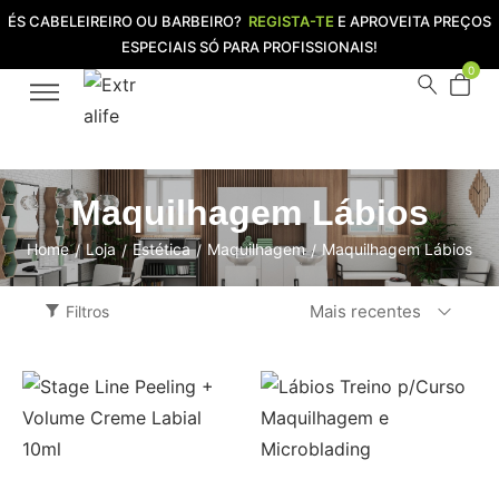
ÉS CABELEIREIRO OU BARBEIRO?
REGISTA-TE
E APROVEITA PREÇOS
ESPECIAIS SÓ PARA PROFISSIONAIS!
0
Maquilhagem Lábios
Home
Loja
Estética
Maquilhagem
Maquilhagem Lábios
/
/
/
/
Mais recentes
Filtros