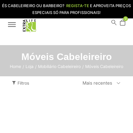
ÉS CABELEIREIRO OU BARBEIRO?
REGISTA-TE
E APROVEITA PREÇOS
ESPECIAIS SÓ PARA PROFISSIONAIS!
0
Móveis Cabeleireiro
Home
Loja
Mobiliário Cabeleireiro
Móveis Cabeleireiro
/
/
/
Mais recentes
Filtros