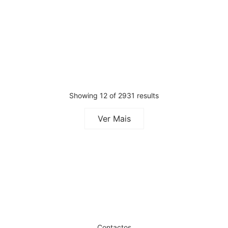
Caneta Pressurizada Hyaluron
Marquesa Multifuncional Head
Gun InLab
Spa Gala
€
239,85
€
207,87
€
2.214,00
€
1.980,30
Iva Inc.
Iva
Inc.
Showing 12 of 2931 results
Ver Mais
Dê um novo ar ao seu Salão
Contactos