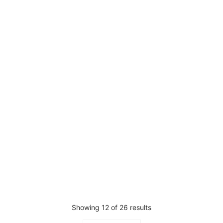
Cadeira York
Cadeira Estética Midas
Pedir Orçamento
Pedir Orçamento
Showing 12 of 26 results