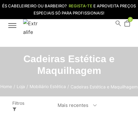
ÉS CABELEIREIRO OU BARBEIRO?
REGISTA-TE
E APROVEITA PREÇOS
ESPECIAIS SÓ PARA PROFISSIONAIS!
0
Cadeiras Estética e
Maquilhagem
Home
/
Loja
/
Mobiliário Estética
/
Cadeiras Estética e Maquilhagem
Filtros
Mais recentes