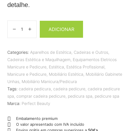
detalhe.
ADICIONAR
Categories:
Aparelhos de Estética
,
Cadeiras e Outros
,
Cadeiras Estética e Maquilhagem
,
Equipamentos Eletricos
Manicure e Pedicure
,
Estética
,
Estética Profissional
,
Manicure e Pedicure
,
Mobiliário Estética
,
Mobiliário Gabinete
Unhas
,
Mobiliário Manicura/Pedicura
Tags:
cadeira pedicura
,
cadeira pedicure
,
cadeira pedicure
spa
,
comprar cadeira pedicure
,
pedicura spa
,
pedicure spa
Marca:
Perfect Beauty
Embalamento premium
O valor apresentado com IVA incluído
Envios grátis em compras superiores a
50€>