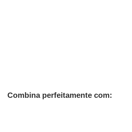
Cadeira de Pedicure com Spa e Apoio de Pés Jazmin
€
552,59
€
442,06
Iva Inc.
Combina perfeitamente com: