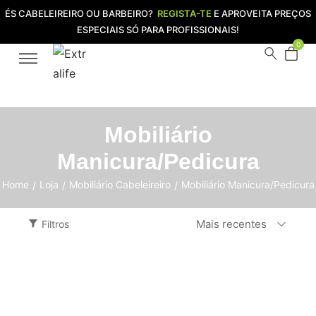
ÉS CABELEIREIRO OU BARBEIRO?
REGISTA-TE
E APROVEITA PREÇOS
ESPECIAIS SÓ PARA PROFISSIONAIS!
0
Mobiliário
Manicura/Pedicura
Home
Loja
Mobiliário Cabeleireiro
Mobiliário Manicura/Pedicura
/
/
/
Mais recentes
Filtros