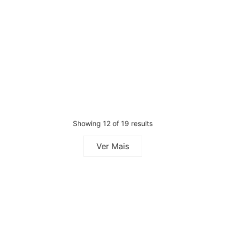
Apoio de Pés para Pedicure
Apoio de Pés para Pedicure
Roxo
Rosa
Pedir Orçamento
Pedir Orçamento
Showing 12 of 19 results
Ver Mais