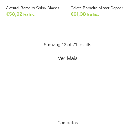
Avental Barbeiro Shiny Blades
Colete Barbeiro Mister Dapper
€
58,92
€
61,38
Iva Inc.
Iva Inc.
Showing 12 of 71 results
Ver Mais
Dê um novo ar ao seu Salão
Contactos