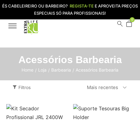
ÉS CABELEIREIRO OU BARBEIRO?
REGISTA-TE
E APROVEITA PREÇOS
ESPECIAIS SÓ PARA PROFISSIONAIS!
0
Acessórios Barbearia
Home
Loja
Barbearia
Acessórios Barbearia
/
/
/
Mais recentes
Filtros