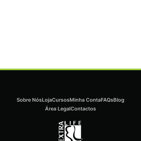
Termix Plus Escova Cabelos Grossos 32mm
€
21,03
Iva Inc.
Sobre Nós
Loja
Cursos
Minha Conta
FAQs
Blog
Área Legal
Contactos