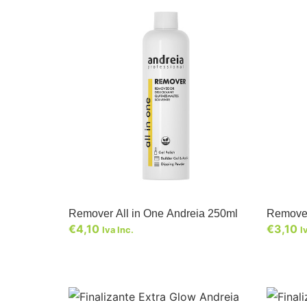
Remover All in One Andreia 250ml
Remover
€
4,10
€
3,10
Iva Inc.
I