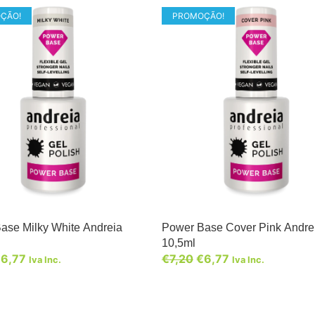
ÇÃO!
PROMOÇÃO!
ase Milky White Andreia
Power Base Cover Pink Andre
10,5ml
€
6,77
€
7,20
€
6,77
Iva Inc.
Iva Inc.