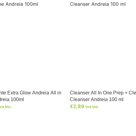
nte Extra Glow Andreia All in
Cleanser All In One Prep + Cl
reia 100ml
Cleanser Andreia 100 ml
€
2,89
va Inc.
Iva Inc.