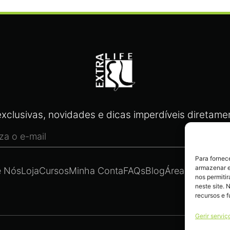
xclusivas, novidades e dicas imperdíveis diretamen
Para fornec
armazenar e
e Nós
Loja
Cursos
Minha Conta
FAQs
Blog
Área Legal
Cont
nos permiti
neste site. 
recursos e 
Gerir serviç