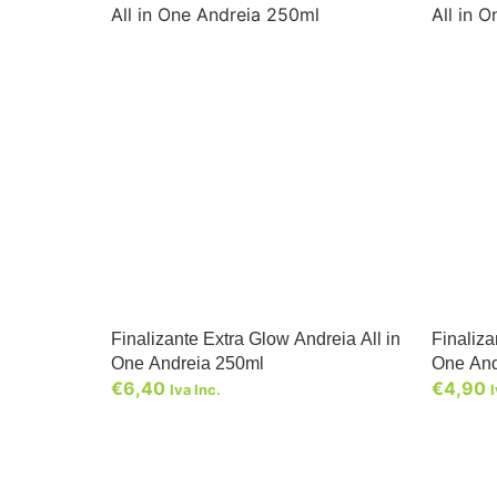
Finalizante Extra Glow Andreia All in
Finaliza
One Andreia 250ml
One And
€
6,40
€
4,90
Iva Inc.
I