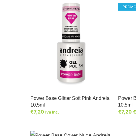
PROMO
Power Base Glitter Soft Pink Andreia
Power B
10,5ml
10,5ml
€
7,20
€
7,20
Iva Inc.