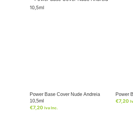
Power Base Cover Nude Andreia
Power B
€
7,20
10,5ml
I
€
7,20
Iva Inc.