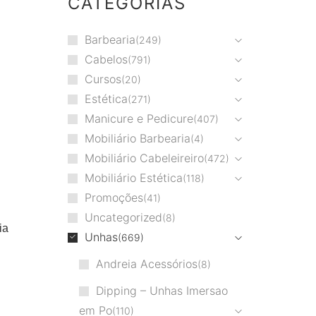
CATEGORIAS
Barbearia
249
Cabelos
791
Cursos
20
Estética
271
Manicure e Pedicure
407
Mobiliário Barbearia
4
Mobiliário Cabeleireiro
472
Mobiliário Estética
118
Promoções
41
Uncategorized
8
ia
Unhas
669
Andreia Acessórios
8
Dipping – Unhas Imersao
em Po
110