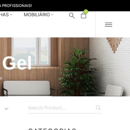
 PROFISSIONAIS!
0
HAS
MOBILIÁRIO
 Gel
l
s