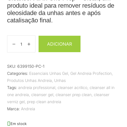
produto ideal para remover resíduos de
oleosidade da unhas antes e após
catalisação final.
ADICIONAR
SKU:
6399150-PC-1
Categories:
Essenciais Unhas Gel
,
Gel Andreia Profection
,
Produtos Unhas Andreia
,
Unhas
Tags:
andreia professional
,
cleanser acrilico
,
cleanser all in
one andreia
,
cleanser gel
,
cleanser prep clean
,
cleanser
verniz gel
,
prep clean andreia
Marca:
Andreia
Em stock