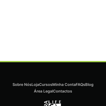
ADICIONAR
Termix Plus Escova Cabelos Grossos 32mm
€
19,07
Iva Inc.
Sobre Nós
Loja
Cursos
Minha Conta
FAQs
Blog
Área Legal
Contactos