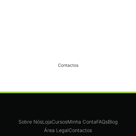
Dê um novo ar ao seu Salão
Contactos
Sobre Nós
Loja
Cursos
Minha Conta
FAQs
Blog
Área Legal
Contactos