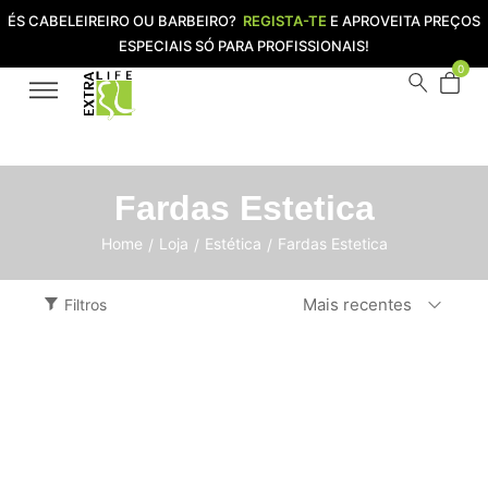
ÉS CABELEIREIRO OU BARBEIRO?
REGISTA-TE
E APROVEITA PREÇOS
ESPECIAIS SÓ PARA PROFISSIONAIS!
0
Fardas Estetica
Home
Loja
Estética
Fardas Estetica
/
/
/
Mais recentes
Filtros