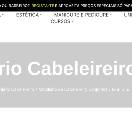
O OU BARBEIRO?
REGISTA-TE
E APROVEITA PREÇOS ESPECIAIS SÓ PARA
A
ESTÉTICA
MANICURE E PEDICURE
UN
CURSOS
rio Cabeleirei
liário Cabeleireiro
/
Mobiliário de Cabeleireiro Conjuntos
/
Mobiliário