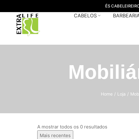
ÉS CABELEIREIR
CABELOS
BARBEARI
Mobiliá
Home
/
Loja
/
Mobi
A mostrar todos os 0 resultados
Mais recentes