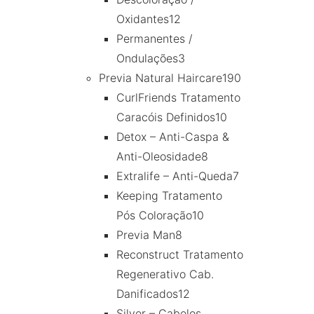
Oxidantes
12
Permanentes /
Ondulações
3
Previa Natural Haircare
190
CurlFriends Tratamento
Caracóis Definidos
10
Detox – Anti-Caspa &
Anti-Oleosidade
8
Extralife – Anti-Queda
7
Keeping Tratamento
Pós Coloração
10
Previa Man
8
Reconstruct Tratamento
Regenerativo Cab.
Danificados
12
Silver – Cabelos