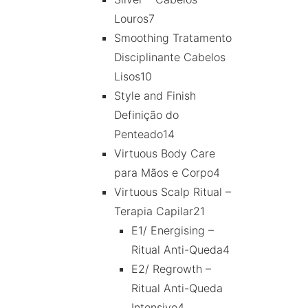
Louros
7
Smoothing Tratamento
Disciplinante Cabelos
Lisos
10
Style and Finish
Definição do
Penteado
14
Virtuous Body Care
para Mãos e Corpo
4
Virtuous Scalp Ritual –
Terapia Capilar
21
E1/ Energising –
Ritual Anti-Queda
4
E2/ Regrowth –
Ritual Anti-Queda
Intensivo
4