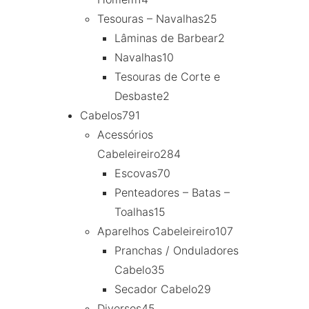
Tesouras – Navalhas
25
Lâminas de Barbear
2
Navalhas
10
Tesouras de Corte e
Desbaste
2
Cabelos
791
Acessórios
Cabeleireiro
284
Escovas
70
Penteadores – Batas –
Toalhas
15
Aparelhos Cabeleireiro
107
Pranchas / Onduladores
Cabelo
35
Secador Cabelo
29
Diversos
45