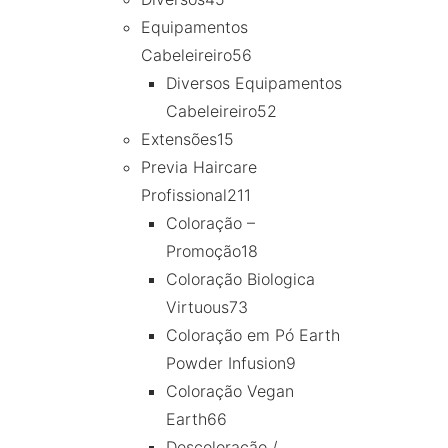
Equipamentos
Cabeleireiro
56
Diversos Equipamentos
Cabeleireiro
52
Extensões
15
Previa Haircare
Profissional
211
Coloração –
Promoção
18
Coloração Biologica
Virtuous
73
Coloração em Pó Earth
Powder Infusion
9
Coloração Vegan
Earth
66
Descoloração /