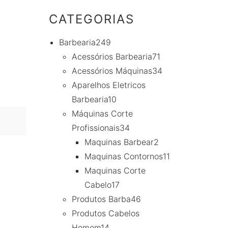
CATEGORIAS
Barbearia
249
Acessórios Barbearia
71
Acessórios Máquinas
34
Aparelhos Eletricos
Barbearia
10
Máquinas Corte
Profissionais
34
Maquinas Barbear
2
Maquinas Contornos
11
Maquinas Corte
Cabelo
17
Produtos Barba
46
Produtos Cabelos
Homem
14