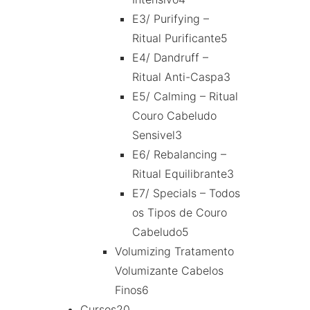
E3/ Purifying –
Ritual Purificante
5
E4/ Dandruff –
Ritual Anti-Caspa
3
E5/ Calming – Ritual
Couro Cabeludo
Sensivel
3
E6/ Rebalancing –
Ritual Equilibrante
3
E7/ Specials – Todos
os Tipos de Couro
Cabeludo
5
Volumizing Tratamento
Volumizante Cabelos
Finos
6
Cursos
20