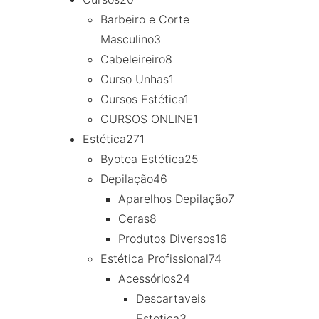
Barbeiro e Corte
Masculino
3
Cabeleireiro
8
Curso Unhas
1
Cursos Estética
1
CURSOS ONLINE
1
Estética
271
Byotea Estética
25
Depilação
46
Aparelhos Depilação
7
Ceras
8
Produtos Diversos
16
Estética Profissional
74
Acessórios
24
Descartaveis
Estetica
3