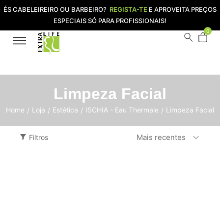
ÉS CABELEIREIRO OU BARBEIRO?
REGISTA-TE
E APROVEITA PREÇOS
ESPECIAIS SÓ PARA PROFISSIONAIS!
0
Limpeza Facial
Home
Loja
Estética
ISCHIA - Eau Thermale
Limpeza Facial
/
/
/
/
Mais recentes
Filtros