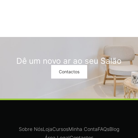
Dê um novo ar ao seu Salão
Contactos
Sobre Nós
Loja
Cursos
Minha Conta
FAQs
Blog
Área Legal
Contactos