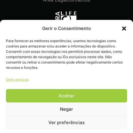
Gerir o Consentimento
Para fornecer as melhores experiências, usamos tecnologias como
Recebe ofertas exclusivas,
cookies para armazenar e/ou aceder a informações do dispositivo.
novidades e dicas imperdíveis
Consentir com essas tecnologias nos permitirá processar dados, como
comportamento de navegação ou IDs exclusivos neste site. Não
diretamente no teu e-mail.
consentir ou retirar o consentimento pode afetar negativamante certos
recursos e funções.
Gerir serviços
Aceitar
Livro de reclamações
Negar
Ver preferências
COPYRIGHT 2022 – 2026 © EXTRALIFE . ALL RIGHTS RESERVED.