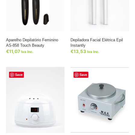
Aparelho Depilatório Feminino
Depiladora Facial Elétrica Epil
AS-858 Touch Beauty
Instantly
€
11,07
€
13,53
Iva Inc.
Iva Inc.
Save
Save