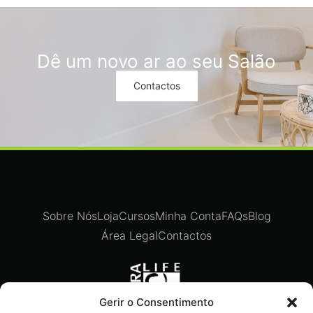
Dê um novo ar ao seu Salão
Contactos
Sobre Nós
Loja
Cursos
Minha Conta
FAQs
Blog
Área Legal
Contactos
Gerir o Consentimento