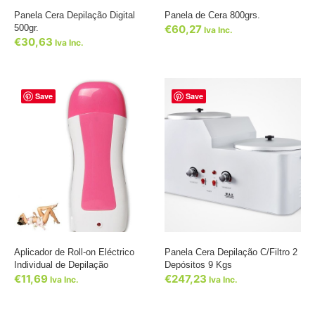
Panela Cera Depilação Digital
Panela de Cera 800grs.
500gr.
€
60,27
Iva Inc.
€
30,63
Iva Inc.
Save
Save
Aplicador de Roll-on Eléctrico
Panela Cera Depilação C/Filtro 2
Individual de Depilação
Depósitos 9 Kgs
€
11,69
€
247,23
Iva Inc.
Iva Inc.