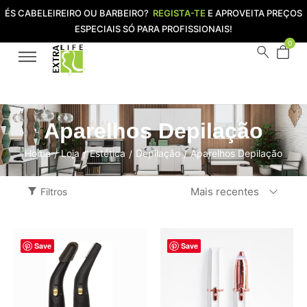
ÉS CABELEIREIRO OU BARBEIRO?
REGISTA-TE
E APROVEITA PREÇOS
ESPECIAIS SÓ PARA PROFISSIONAIS!
0
Aparelhos Depilação
Home
Loja
Estética
Depilação
Aparelhos Depilação
/
/
/
/
Mais recentes
Filtros
Save
Save