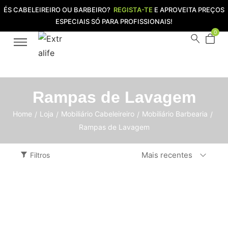
ÉS CABELEIREIRO OU BARBEIRO?
REGISTA-TE
E APROVEITA PREÇOS
ESPECIAIS SÓ PARA PROFISSIONAIS!
0
Rampas de Lavagem
Home
Loja
Mobiliário Cabeleireiro
Mobiliário Barbearia
/
/
/
/
Rampas de Lavagem
Mais recentes
Filtros