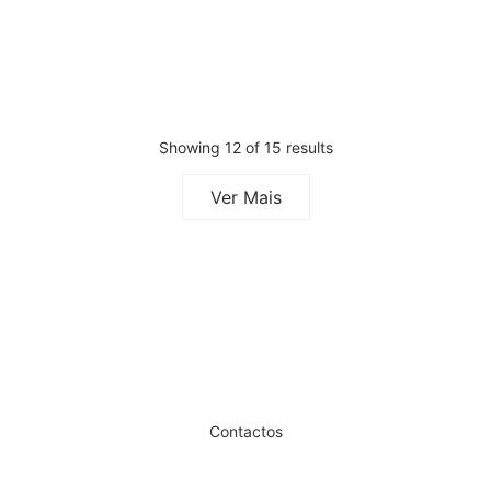
Pedir Orçamento
Eco
Pedir Orçamento
Showing 12 of 15 results
Ver Mais
Dê um novo ar ao seu Salão
Contactos