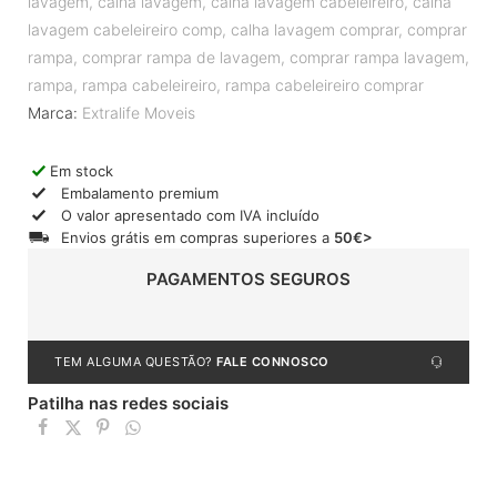
lavagem
,
calha lavagem
,
calha lavagem cabeleireiro
,
calha
lavagem cabeleireiro comp
,
calha lavagem comprar
,
comprar
rampa
,
comprar rampa de lavagem
,
comprar rampa lavagem
,
rampa
,
rampa cabeleireiro
,
rampa cabeleireiro comprar
Marca:
Extralife Moveis
Em stock
Embalamento premium
O valor apresentado com IVA incluído
Envios grátis em compras superiores a
50€>
PAGAMENTOS SEGUROS
TEM ALGUMA QUESTÃO?
FALE CONNOSCO
Patilha nas redes sociais