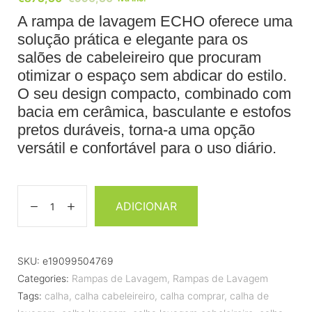
A rampa de lavagem ECHO oferece uma
solução prática e elegante para os
salões de cabeleireiro que procuram
otimizar o espaço sem abdicar do estilo.
O seu design compacto, combinado com
bacia em cerâmica, basculante e estofos
pretos duráveis, torna-a uma opção
versátil e confortável para o uso diário.
ADICIONAR
SKU:
e19099504769
Categories:
Rampas de Lavagem
,
Rampas de Lavagem
Tags:
calha
,
calha cabeleireiro
,
calha comprar
,
calha de