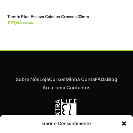
Termix Plus Escova Cabelos Grossos 32mm
€
21,03
Iva Inc.
Sobre Nós
Loja
Cursos
Minha Conta
FAQs
Blog
Área Legal
Contactos
Gerir o Consentimento
Recebe ofertas exclusivas,