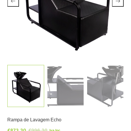
Rampa de Lavagem Echo
€
873,30
€
996,30
Iva Inc.