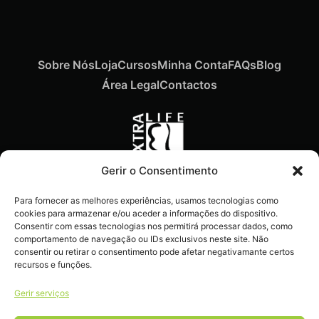
Sobre Nós
Loja
Cursos
Minha Conta
FAQs
Blog
Área Legal
Contactos
Gerir o Consentimento
Recebe ofertas exclusivas,
Para fornecer as melhores experiências, usamos tecnologias como
novidades e dicas
cookies para armazenar e/ou aceder a informações do dispositivo.
imperdíveis diretamente no
Consentir com essas tecnologias nos permitirá processar dados, como
comportamento de navegação ou IDs exclusivos neste site. Não
teu e-mail.
consentir ou retirar o consentimento pode afetar negativamante certos
recursos e funções.
Gerir serviços