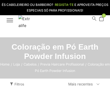
ÉS CABELEIREIRO OU BARBEIRO?
REGISTA-TE
E APROVEITA PREÇOS
ESPECIAIS SÓ PARA PROFISSIONAIS!
0
Coloração em Pó Earth
Powder Infusion
Home
Loja
Cabelos
Previa Haircare Profissional
Coloração em
/
/
/
/
Pó Earth Powder Infusion
Mais recentes
Filtros