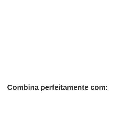
ADICIONAR
Condicionador Luscious Curls Curlfriends Previa 1000ml
€
81,29
Iva Inc.
Combina perfeitamente com: