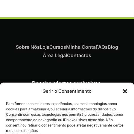
Sobre Nós
Loja
Cursos
Minha Conta
FAQs
Blog
Área Legal
Contactos
Recebe ofertas exclusivas,
novidades e dicas
Gerir o Consentimento
imperdíveis diretamente no
Para fornecer as melhores experiências, usamos tecnologias como
teu e-mail.
cookies para armazenar e/ou aceder a informações do dispositivo.
Consentir com essas tecnologias nos permitirá processar dados, como
comportamento de navegação ou IDs exclusivos neste site. Não
consentir ou retirar o consentimento pode afetar negativamante certos
recursos e funções.