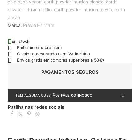
coloraçao vegan
,
earth powder infusion blonde
,
earth
powder infusion giglio
,
earth powder infusion previa
,
earth
previa
Marca:
Previa Haircare
Em stock
Embalamento premium
O valor apresentado com IVA incluído
Envios grátis em compras superiores a
50€>
PAGAMENTOS SEGUROS
TEM ALGUMA QUESTÃO?
FALE CONNOSCO
Patilha nas redes sociais