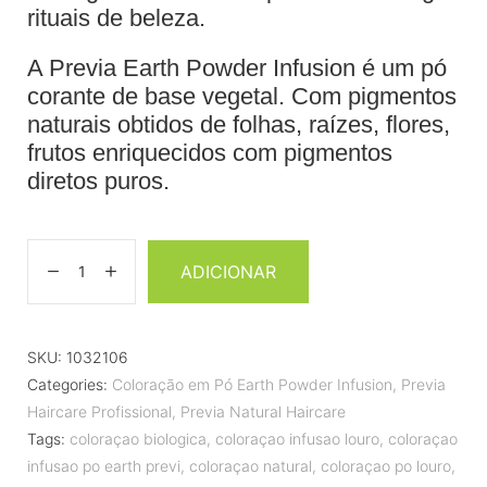
rituais de beleza.
A Previa Earth Powder Infusion é um pó
corante de base vegetal. Com pigmentos
naturais obtidos de folhas, raízes, flores,
frutos enriquecidos com pigmentos
diretos puros.
ADICIONAR
SKU:
1032106
Categories:
Coloração em Pó Earth Powder Infusion
,
Previa
Haircare Profissional
,
Previa Natural Haircare
Tags:
coloraçao biologica
,
coloraçao infusao louro
,
coloraçao
infusao po earth previ
,
coloraçao natural
,
coloraçao po louro
,