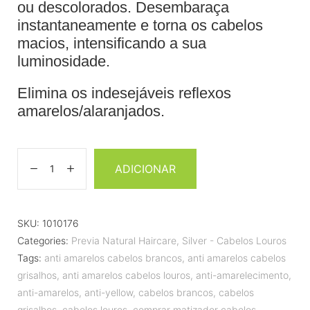
ou descolorados. Desembaraça
instantaneamente e torna os cabelos
macios, intensificando a sua
luminosidade.
Elimina os indesejáveis reflexos
amarelos/alaranjados.
ADICIONAR
SKU:
1010176
Categories:
Previa Natural Haircare
,
Silver - Cabelos Louros
Tags:
anti amarelos cabelos brancos
,
anti amarelos cabelos
grisalhos
,
anti amarelos cabelos louros
,
anti-amarelecimento
,
anti-amarelos
,
anti-yellow
,
cabelos brancos
,
cabelos
grisalhos
,
cabelos louros
,
comprar matizador cabelos
,