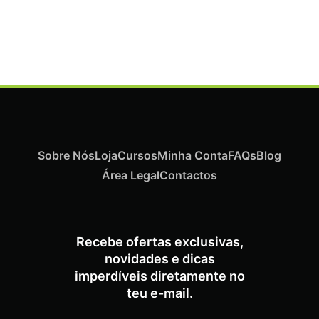
Termix Plus Escova Cabelos Grossos 32mm
€
19,07
Iva Inc.
Sobre Nós
Loja
Cursos
Minha Conta
FAQs
Blog
Área Legal
Contactos
Recebe ofertas exclusivas,
novidades e dicas
imperdíveis diretamente no
teu e-mail.