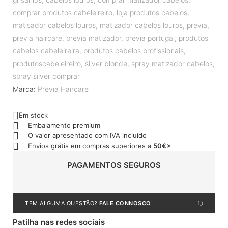
comprar produtos cabeleireiro
,
loja produtos cabelos
,
matisador cabelos louros
,
matizador cabelos louros
,
previa
,
previa haircare
,
previa matizador
,
previa portugal
,
produtos
cabelos cabeleireira
,
produtos cabelos profissionais
,
produtoscabeleireiro
,
silver blonde
,
spray matizador cabelos
,
spray silver comprar
Marca:
Previa Haircare
Em stock
Embalamento premium
O valor apresentado com IVA incluído
Envios grátis em compras superiores a
50€>
PAGAMENTOS SEGUROS
TEM ALGUMA QUESTÃO?
FALE CONNOSCO
Patilha nas redes sociais