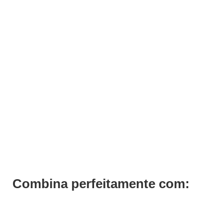
ADICIONAR
Shampoo Luscious Curls Curlfriends Previa 1000ml
€
69,69
Iva Inc.
Combina perfeitamente com: