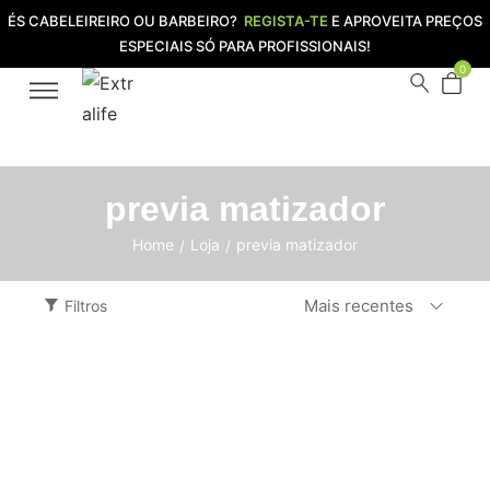
ÉS CABELEIREIRO OU BARBEIRO?
REGISTA-TE
E APROVEITA PREÇOS
ESPECIAIS SÓ PARA PROFISSIONAIS!
0
previa matizador
Home
Loja
previa matizador
/
/
Mais recentes
Filtros