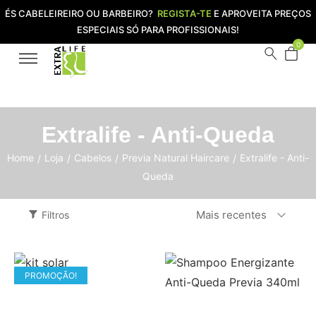
ÉS CABELEIREIRO OU BARBEIRO?
REGISTA-TE
E APROVEITA PREÇOS
ESPECIAIS SÓ PARA PROFISSIONAIS!
0
Extralife - Anti-Queda
Home
Loja
Cabelos
Previa Natural Haircare
Extralife - Anti-
/
/
/
/
Queda
Mais recentes
Filtros
PROMOÇÃO!