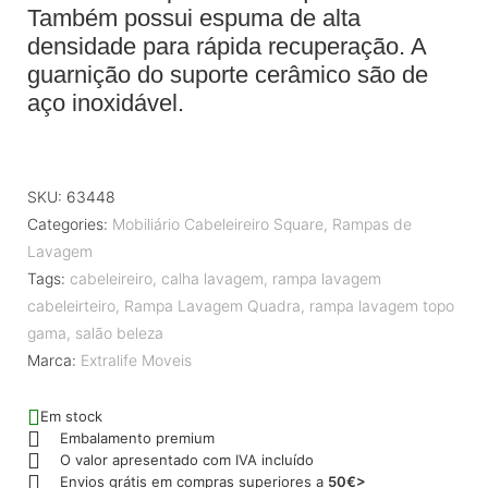
Também possui espuma de alta
densidade para rápida recuperação. A
guarnição do suporte cerâmico são de
aço inoxidável.
SKU:
63448
Categories:
Mobiliário Cabeleireiro Square
,
Rampas de
Lavagem
Tags:
cabeleireiro
,
calha lavagem
,
rampa lavagem
cabeleirteiro
,
Rampa Lavagem Quadra
,
rampa lavagem topo
gama
,
salão beleza
Marca:
Extralife Moveis
Em stock
Embalamento premium
O valor apresentado com IVA incluído
Envios grátis em compras superiores a
50€>