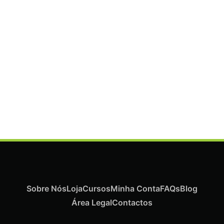
ADICIONAR
Termix Plus Escova Cabelos Grossos 32mm
€
21,03
Iva Inc.
Sobre Nós
Loja
Cursos
Minha Conta
FAQs
Blog
Área Legal
Contactos