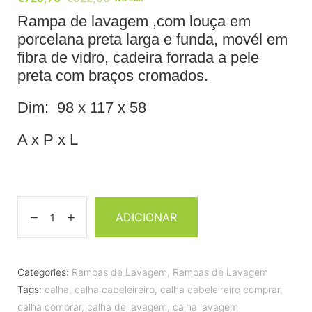
Rampa de lavagem ,com louça em
porcelana preta larga e funda, movél em
fibra de vidro, cadeira forrada a pele
preta com braços cromados.
Dim: 98 x 117 x 58
A x P x L
ADICIONAR
Categories:
Rampas de Lavagem
,
Rampas de Lavagem
Tags:
calha
,
calha cabeleireiro
,
calha cabeleireiro comprar
,
calha comprar
,
calha de lavagem
,
calha lavagem