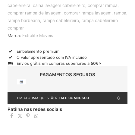
cabeleireira
,
calha lavagem cabeleireiro
,
comprar rampa
,
comprar rampa de lavagem
,
comprar rampa lavagem
,
rampa
,
rampa barbearia
,
rampa cabeleireiro
,
rampa cabeleireiro
comprar
Marca:
Extralife Moveis
Embalamento premium
O valor apresentado com IVA incluído
Envios grátis em compras superiores a
50€>
PAGAMENTOS SEGUROS
TEM ALGUMA QUESTÃO?
FALE CONNOSCO
Patilha nas redes sociais