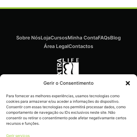
Sobre Nós
Loja
Cursos
Minha Conta
FAQs
Blog
Área Legal
Contactos
Gerir o Consentimento
Recebe ofertas exclusivas,
Para fornecer as melhores experiências, usamos tecnologias como
novidades e dicas
cookies para armazenar e/ou aceder a informações do dispositivo.
imperdíveis diretamente no
Consentir com essas tecnologias nos permitirá processar dados, como
comportamento de navegação ou IDs exclusivos neste site. Não
teu e-mail.
consentir ou retirar o consentimento pode afetar negativamante certos
recursos e funções.
Gerir serviços