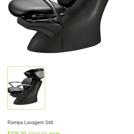
Rampa Lavagem Still
€
725,70
€
922,50
Iva Inc.