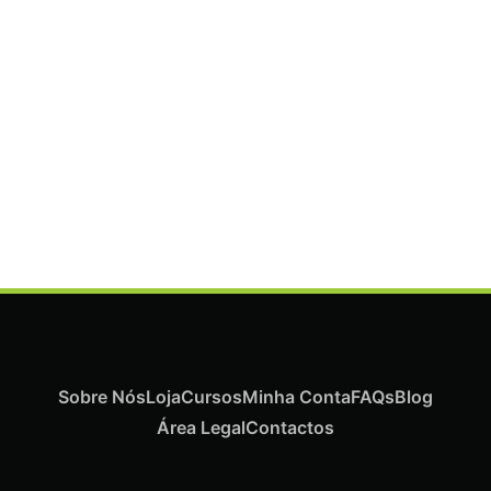
ADICIONAR
Termix Plus Escova Cabelos Grossos 32mm
€
21,03
Iva Inc.
Sobre Nós
Loja
Cursos
Minha Conta
FAQs
Blog
Área Legal
Contactos