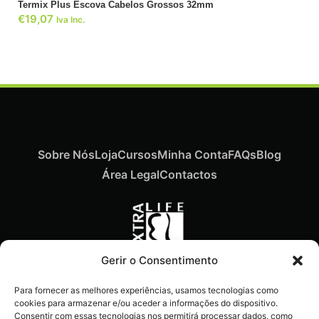
Termix Plus Escova Cabelos Grossos 32mm
€
19,07
Iva Inc.
Sobre Nós
Loja
Cursos
Minha Conta
FAQs
Blog
Área Legal
Contactos
Gerir o Consentimento
Recebe ofertas exclusivas,
Para fornecer as melhores experiências, usamos tecnologias como
novidades e dicas
cookies para armazenar e/ou aceder a informações do dispositivo.
imperdíveis diretamente no
Consentir com essas tecnologias nos permitirá processar dados, como