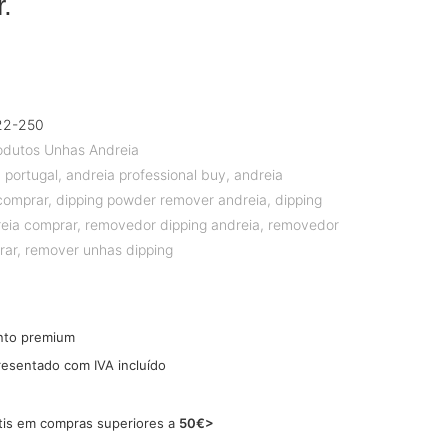
.
22-250
odutos Unhas Andreia
 portugal
,
andreia professional buy
,
andreia
 comprar
,
dipping powder remover andreia
,
dipping
eia comprar
,
removedor dipping andreia
,
removedor
rar
,
remover unhas dipping
nto premium
resentado com IVA incluído
tis em compras superiores a
50€>