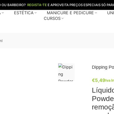
O OU BARBEIRO?
REGISTA-TE
E APROVEITA PREÇOS ESPECIAIS SÓ PARA
A
ESTÉTICA
MANICURE E PEDICURE
UN
CURSOS
ml
Dipping P
€
5,49
Iva I
Líquid
Powder
remoçã