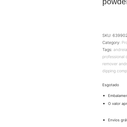
powder
SKU:
63990
Category:
Pr
Tags:
andreia
professional
remover andr
dipping comp
Esgotado
Embalame
O valor ap
Envios grá