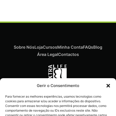
Sobre Nós
Loja
Cursos
Minha Conta
FAQs
Blog
Área Legal
Contactos
Gerir o Consentimento
Recebe ofertas exclusivas,
Para fornecer as melhores experiências, usamos tecnologias como
novidades e dicas
cookies para armazenar e/ou aceder a informações do dispositivo.
imperdíveis diretamente no
Consentir com essas tecnologias nos permitirá processar dados, como
comportamento de navegação ou IDs exclusivos neste site. Não
teu e-mail.
consentir ou retirar o consentimento pode afetar negativamante certos