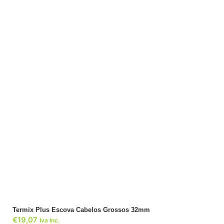
ADICIONAR
Termix Plus Escova Cabelos Grossos 32mm
€
19,07
Iva Inc.