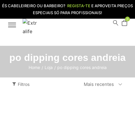
ÉS CABELEIREIRO OU BARBEIRO?
REGISTA-TE
E APROVEITA PREÇOS
ESPECIAIS SÓ PARA PROFISSIONAIS!
0
po dipping cores andreia
Home
Loja
po dipping cores andreia
/
/
Mais recentes
Filtros