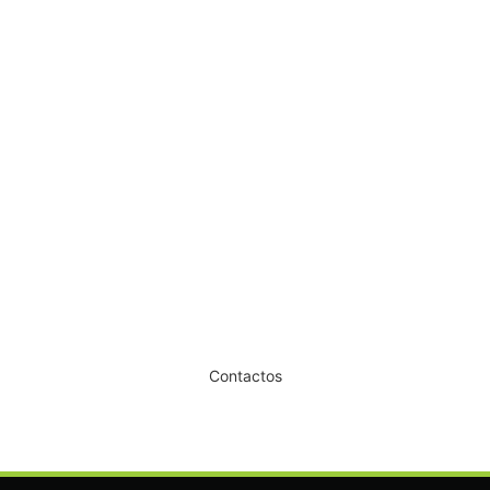
Dipping Powder Color DP9
Andreia 10g
€
10,49
Iva Inc.
Dê um novo ar ao seu Salão
Contactos