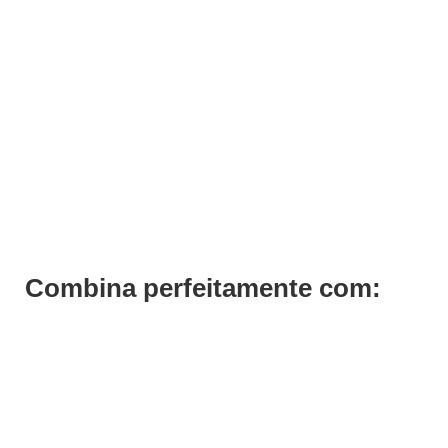
ADICIONAR
Penteador Barbeiro Proraso
€
56,66
Iva Inc.
Combina perfeitamente com: