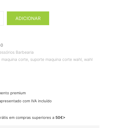
ADICIONAR
80
essórios Barbearia
e maquina corte
,
suporte maquina corte wahl
,
wahl
mento premium
 apresentado com IVA incluído
grátis em compras superiores a
50€>