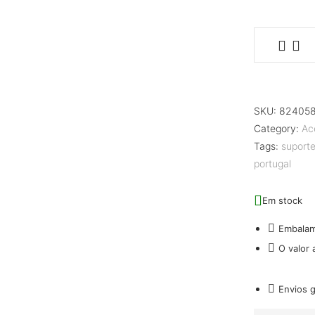
SKU:
82405
Category:
Ac
Tags:
suport
portugal
Em stock
Embala
O valor
Envios 