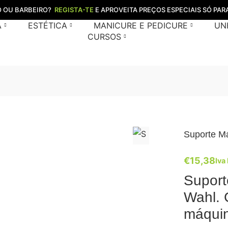
O OU BARBEIRO?
REGISTA-TE
E APROVEITA PREÇOS ESPECIAIS SÓ PARA
A
ESTÉTICA
MANICURE E PEDICURE
UN
CURSOS
Suporte M
€
15,38
Iva 
Suport
Wahl. 
máquin