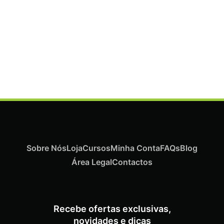
Termix Plus Escova Cabelos Grossos 32mm
€
19,07
Iva Inc.
Sobre Nós
Loja
Cursos
Minha Conta
FAQs
Blog
Área Legal
Contactos
Recebe ofertas exclusivas,
novidades e dicas