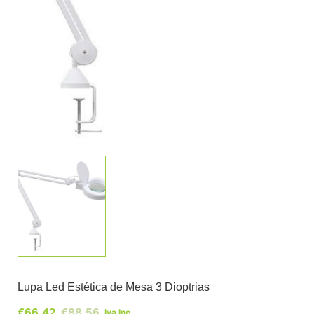
Lupa Led Estética de Mesa 3 Dioptrias
€
66,42
€
88,56
Iva Inc.