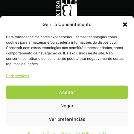
Gerir o Consentimento
Recebe ofertas exclusivas,
Para fornecer as melhores experiências, usamos tecnologias como
novidades e dicas
cookies para armazenar e/ou aceder a informações do dispositivo.
imperdíveis diretamente no
Consentir com essas tecnologias nos permitirá processar dados, como
comportamento de navegação ou IDs exclusivos neste site. Não
teu e-mail.
consentir ou retirar o consentimento pode afetar negativamante certos
recursos e funções.
Gerir serviços
Aceitar
Livro de reclamações
Negar
Ver preferências
COPYRIGHT 2022 – 2026 © EXTRALIFE . ALL RIGHTS RESERVED.
Política de Cookies
Declaração de Privacidade
DEVELOPED BY
DULCI.AI