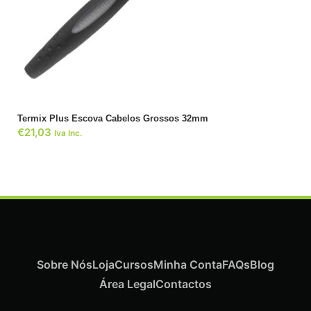
ADICIONAR
Termix Plus Escova Cabelos Grossos 32mm
€
21,03
Iva Inc.
Sobre Nós
Loja
Cursos
Minha Conta
FAQs
Blog
Área Legal
Contactos