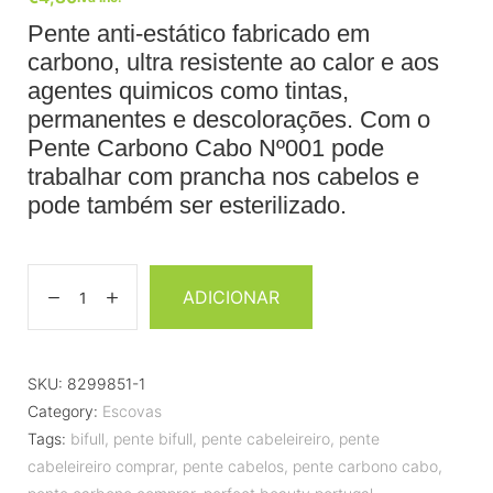
Pente anti-estático fabricado em
carbono, ultra resistente ao calor e aos
agentes quimicos como tintas,
permanentes e descolorações. Com o
Pente Carbono Cabo Nº001 pode
trabalhar com prancha nos cabelos e
pode também ser esterilizado.
ADICIONAR
SKU:
8299851-1
Category:
Escovas
Tags:
bifull
,
pente bifull
,
pente cabeleireiro
,
pente
cabeleireiro comprar
,
pente cabelos
,
pente carbono cabo
,