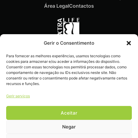
Área Legal
Contactos
Gerir o Consentimento
Recebe ofertas exclusivas,
Para fornecer as melhores experiências, usamos tecnologias como
novidades e dicas
cookies para armazenar e/ou aceder a informações do dispositivo.
imperdíveis diretamente no
Consentir com essas tecnologias nos permitirá processar dados, como
comportamento de navegação ou IDs exclusivos neste site. Não
teu e-mail.
consentir ou retirar o consentimento pode afetar negativamante certos
recursos e funções.
Gerir serviços
Aceitar
Livro de reclamações
Negar