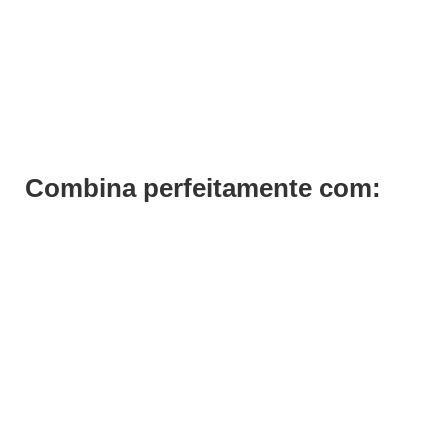
Termix Escova Evolution Basic 28 - Cabelos Normais
€
14,15
Iva Inc.
Combina perfeitamente com: