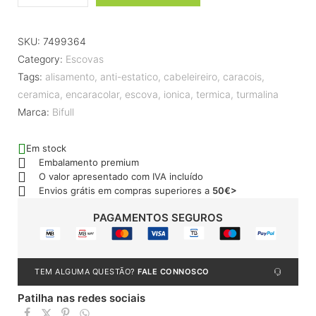
SKU:
7499364
Category:
Escovas
Tags:
alisamento
,
anti-estatico
,
cabeleireiro
,
caracois
,
ceramica
,
encaracolar
,
escova
,
ionica
,
termica
,
turmalina
Marca:
Bifull
Em stock
Embalamento premium
O valor apresentado com IVA incluído
Envios grátis em compras superiores a
50€>
PAGAMENTOS SEGUROS
TEM ALGUMA QUESTÃO?
FALE CONNOSCO
Patilha nas redes sociais