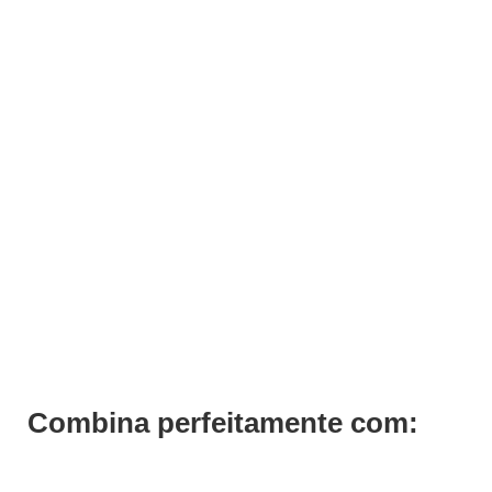
Cadeira Estética Emma
Combina perfeitamente com:
Pedir Orçamento