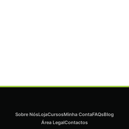
ADICIONAR
Termix Plus Escova Cabelos Grossos 32mm
€
19,07
Iva Inc.
Sobre Nós
Loja
Cursos
Minha Conta
FAQs
Blog
Área Legal
Contactos