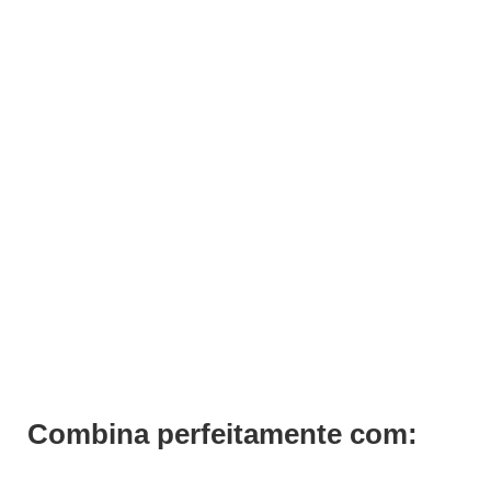
Balcão Recepção Brasil
€
1.045,50
€
639,60
Iva Inc.
Combina perfeitamente com: