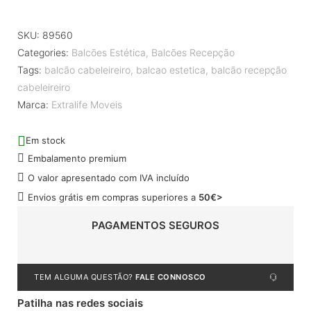
SKU:
89560
Categories:
Balcões Estética
,
Balcões Recepção
Tags:
balcão cabeleireiro
,
balcao estetica
,
balcão recepção
cabeleireiro
Marca:
Extralife Moveis
Em stock
Embalamento premium
O valor apresentado com IVA incluído
Envios grátis em compras superiores a
50€>
PAGAMENTOS SEGUROS
TEM ALGUMA QUESTÃO?
FALE CONNOSCO
Patilha nas redes sociais