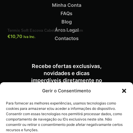
Minha Conta
FAQs
Blog
Área Legal
Termix Soft Escova Cabelos Finos 17mm
€
10,70
Iva Inc.
Contactos
Recebe ofertas exclusivas,
novidades e dicas
imperdíveis diretamente no
teu e-mail.
Gerir o Consentimento
Para fornecer as melhores experiências, usamos tecnologias como
cookies para armazenar e/ou aceder a informações do dispositivo.
Consentir com essas tecnologias nos permitirá processar dados, como
comportamento de navegação ou IDs exclusivos neste site. Não
consentir ou retirar o consentimento pode afetar negativamante certos
recursos e funções.