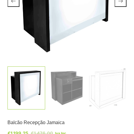
Balcão Recepção Jamaica
€
1.199,25
€
1.476,00
Iva Inc.