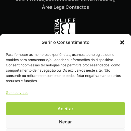
Área Legal
Contactos
Gerir o Consentimento
Recebe ofertas exclusivas,
Para fornecer as melhores experiências, usamos tecnologias como
novidades e dicas
cookies para armazenar e/ou aceder a informações do dispositivo.
imperdíveis diretamente no
Consentir com essas tecnologias nos permitirá processar dados, como
comportamento de navegação ou IDs exclusivos neste site. Não
teu e-mail.
consentir ou retirar o consentimento pode afetar negativamante certos
recursos e funções.
Gerir serviços
Aceitar
Livro de reclamações
Negar